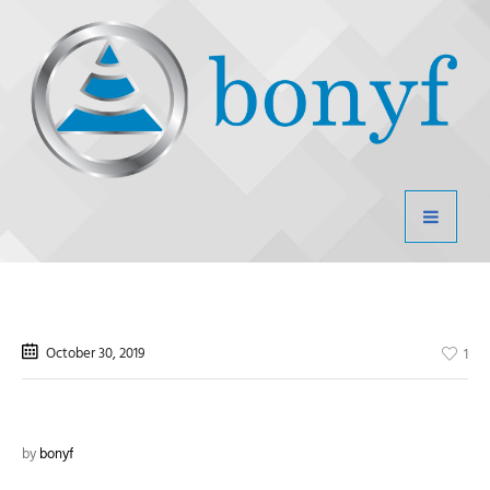
October 30
, 2019
1
by
bonyf