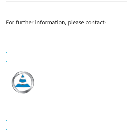
For further information, please contact:
Vait Cerkezi
bonyf AG
coo@bonyf.com
+41 78 749 1993
Denis Bley
CapValue Communications
info@capvalue.fr
+33 1 80 81 50 00