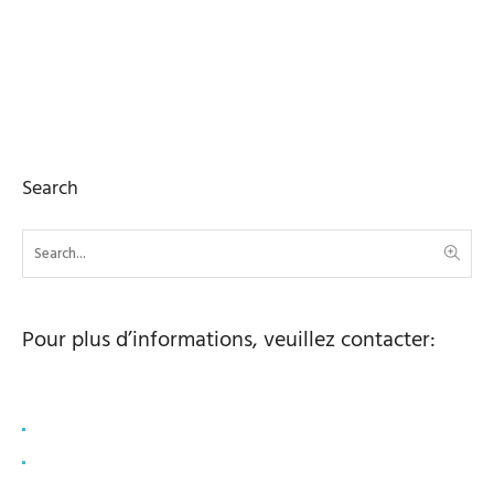
Search
Pour plus d’informations, veuillez contacter:
Lisa Schierscher
bonyf AG
lisa.schierscher@bonyf.com
+ 41 78 878 6175