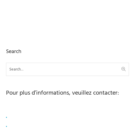
Search
Pour plus d’informations, veuillez contacter:
Lisa Schierscher
bonyf AG
lisa.schierscher@bonyf.com
+ 41 78 878 6175