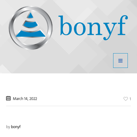
March 14
, 2022
1
by
bonyf