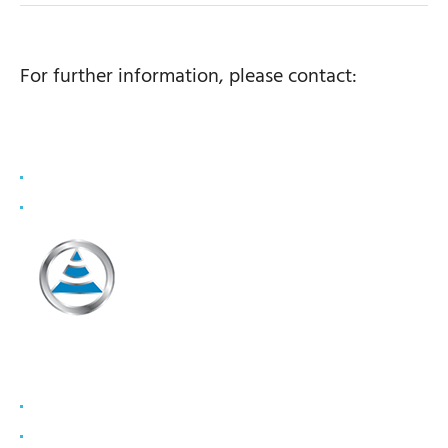
For further information, please contact:
Vait Cerkezi
bonyf AG
coo@bonyf.com
+41 78 749 1993
Denis Bley
CapValue Communications
info@capvalue.fr
+33 1 80 81 50 00