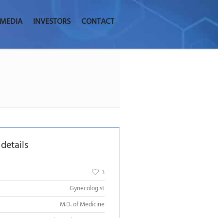
MEDIA
INVESTORS
CONTACT
 details
3
Gynecologist
M.D. of Medicine