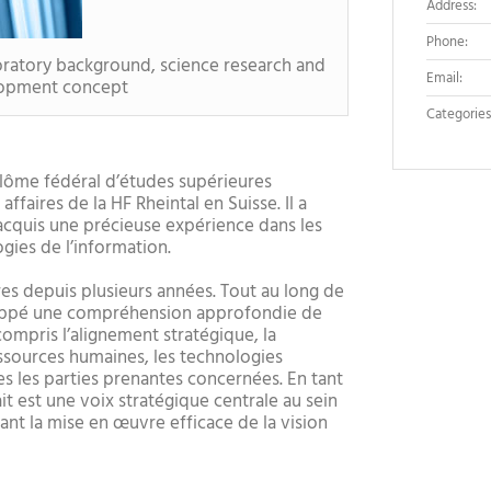
Address:
Phone:
boratory background, science research and
Email:
opment concept
Categories
iplôme fédéral d’études supérieures
ffaires de la HF Rheintal en Suisse. Il a
 acquis une précieuse expérience dans les
ogies de l’information.
res depuis plusieurs années. Tout au long de
eloppé une compréhension approfondie de
compris l’alignement stratégique, la
essources humaines, les technologies
tes les parties prenantes concernées. En tant
it est une voix stratégique centrale au sein
sant la mise en œuvre efficace de la vision