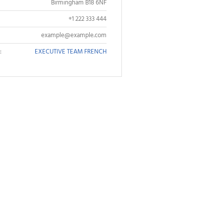
Birmingham B18 6NF
+1 222 333 444
example@example.com
:
EXECUTIVE TEAM FRENCH